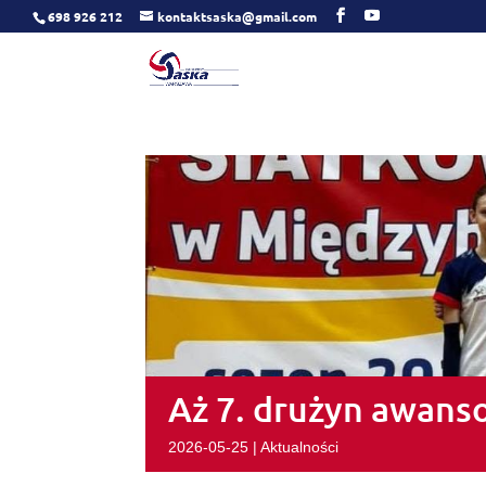
698 926 212
kontaktsaska@gmail.com
Aż 7. drużyn awans
2026-05-25
|
Aktualności