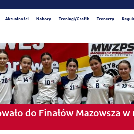
Aktualności
Nabory
Treningi/Grafik
Trenerzy
Regul
owało do Finałów Mazowsza w 