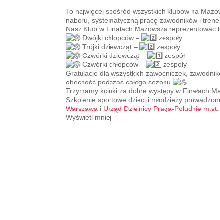
To najwięcej spośród wszystkich klubów na Maz
naboru, systematyczną pracę zawodników i tren
Nasz Klub w Finałach Mazowsza reprezentować 
Dwójki chłopców –
zespoły
Trójki dziewcząt –
zespoły
Czwórki dziewcząt –
zespół
Czwórki chłopców –
zespoły
Gratulacje dla wszystkich zawodniczek, zawodni
obecność podczas całego sezonu
Trzymamy kciuki za dobre występy w Finałach M
Szkolenie sportowe dzieci i młodzieży prowadzo
Warszawa
i
Urząd Dzielnicy Praga-Południe m.st
Wyświetl mniej