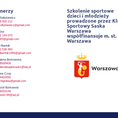
nerzy
Szkolenie sportowe
dzieci i młodzieży
Sołtykiewicz
prowadzone przez Kl
8 926 212
Sportowy Saska
soltykiewicz@gmail.com
Warszawa
 Jeż
współfinansuje m. st.
2 144 070
.j83@gmail.com
Warszawa
 Bartnik
1 536 460
lbartnik1994@gmail.com
lena Borkowska
8500409
lenabujalskauks@wp.pl
iew Czop
4402050
zbigniew@gmail.com
ztof Borkowski
6933149
wski-94@wp.pl