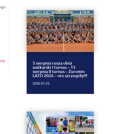
zego
zne
5 sierpnia rusza obóz
siatkarski I turnus – 13
sierpnia II turnus – Żuromin
LATO 2026 – oto szczegóły!!!
2026-07-23