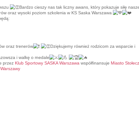
owszu
Bardzo cieszy nas tak liczny awans, który pokazuje siłę nas
erów oraz wysoki poziom szkolenia w KS Saska Warszawa
będą:
ków oraz trenerów
Dziękujemy również rodzicom za wsparcie i
azowsza i walkę o medale
ne przez
Klub Sportowy SASKA Warszawa
współfinansuje
Miasto Stołec
. Warszawy