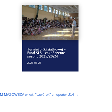
Turniej piłki siatkowej –
Finał SLS – zakończenie
sezonu 2025/2026!
2026-06-25
MAZOWSZA w kat. "czwórek" chłopców U14
→