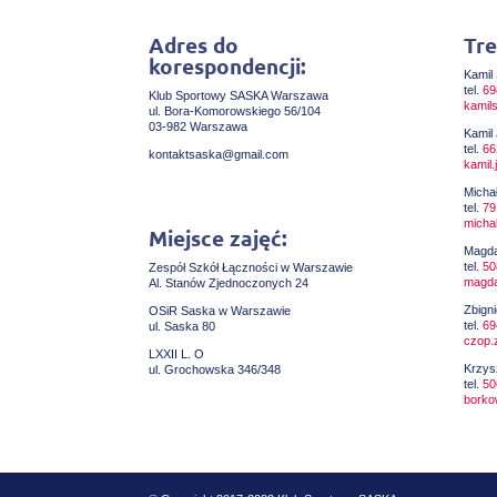
Adres do
Tre
korespondencji:
Kamil 
tel.
69
Klub Sportowy SASKA Warszawa
kamil
ul. Bora-Komorowskiego 56/104
03-982 Warszawa
Kamil
tel.
66
kontaktsaska@gmail.com
kamil
Michał
tel.
79
micha
Miejsce zajęć:
Magda
tel.
50
Zespół Szkół Łączności w Warszawie
magda
Al. Stanów Zjednoczonych 24
Zbign
OSiR Saska w Warszawie
tel.
69
ul. Saska 80
czop.
LXXII L. O
Krzys
ul. Grochowska 346/348
tel.
50
borko