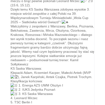
meczu o brąz pewnie pokonali Leonard Mirzec
2:0
(15:6, 15:12).
Dzięki temu KS Saska Warszawa zdobywa wysokie 3.
miejsce wśród zespołów z całej Polski na 39.
Międzynarodowym Turnieju Minisiatkówki „Wola Cup
2025 – Siatkówka wśród Gwiazd”!
Walczyliśmy z zespołami z Warszawy, Berlina, Poznania,
Bełchatowa, Zawiercia, Mirca, Olsztyna, Ozorkowa,
Krakowa, Rzeszowa i Mińska Mazowieckiego – dlatego
ten wynik trzeba docenić. To początek sezonu i nasz
pierwszy turniej w kategorii „czwórek”. Dłuższymi
fragmentami gramy bardzo dobrze utrzymując fajną
jakość. Wiemy nad czym będziemy pracować by stać się
jeszcze lepszymi. Kolejne siatkarskie emocje już
niebawem – podsumował turniej trener: Kamil
Sołtykiewicz
KS Saska Warszawa:
Klepacki Adam, Krzemień Kacper, Małecki Antek (MVP
), Janek Karpiński, Antek Czajka, Piotrek Trochym.
Klasyfikacja końcowa:
1. Energa AZS UWM Olsztyn I
2. IUKS Jedynka Poznań
3. KS Saska Warszawa
4. Leonard Mirzec
5. TSC Berlin I