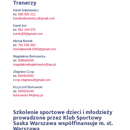
Trenerzy
Kamil Sołtykiewicz
tel.
698 926 212
kamilsoltykiewicz@gmail.com
Kamil Jeż
tel.
662 144 070
kamil.j83@gmail.com
Michał Bartnik
tel.
791 536 460
michalbartnik1994@gmail.com
Magdalena Borkowska
tel.
508500409
magdalenabujalskauks@wp.pl
Zbigniew Czop
tel.
694402050
czop.zbigniew@gmail.com
Krzysztof Borkowski
tel.
506933149
borkowski-94@wp.pl
Szkolenie sportowe dzieci i młodzieży
prowadzone przez Klub Sportowy
Saska Warszawa współfinansuje m. st.
Warszawa