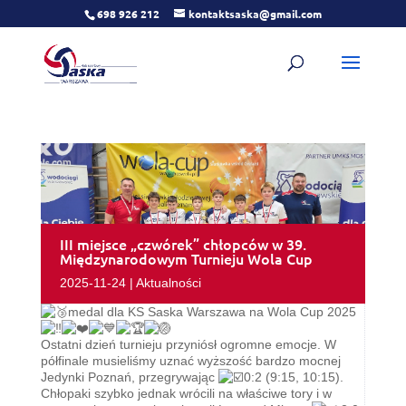
698 926 212
kontaktsaska@gmail.com
III miejsce „czwórek” chłopców w 39.
Międzynarodowym Turnieju Wola Cup
2025-11-24
|
Aktualności
medal dla KS Saska Warszawa na Wola Cup 2025
Ostatni dzień turnieju przyniósł ogromne emocje. W
półfinale musieliśmy uznać wyższość bardzo mocnej
Jedynki Poznań, przegrywając
0:2 (9:15, 10:15).
Chłopaki szybko jednak wrócili na właściwe tory i w