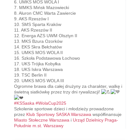
6. UMKS MOS WOLA I
7. MMKS Mińsk Mazowiecki
8. Aluron CMC Warta Zawiercie
9. AKS Rzeszów I
10. SMS Sparta Kraków
11. AKS Rzeszów II
12. Energa AZS UWM Olsztyn II
13. MKS Bzura Ozorków
14. EKS Skra Bełchatów
15. UMKS MOS WOLA II
16. Szkoła Podstawowa Łochowo
17. UKS Trójka Kobyłka
18. UKS Iskra Warszawa
19. TSC Berlin II
20. UMKS MOS WOLA III
Ogromne brawa dla całej drużyny za charakter, walkę i
świetną siatkówkę przez trzy dni rywalizacji!
#KSSaska
#WolaCup2025
Szkolenie sportowe dzieci i młodzieży prowadzone
przez
Klub Sportowy SASKA Warszawa
współfinansuje
Miasto Stołeczne Warszawa
i
Urząd Dzielnicy Praga-
Południe m.st. Warszawy