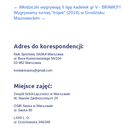
←
Młodziczki wygrywają II ligę kadetek gr V - BRAWO!!!
Wygrywamy turniej "trójek" (2014) w Grodzisku
Mazowieckim
→
Adres do korespondencji:
Klub Sportowy SASKA Warszawa
ul. Bora-Komorowskiego 56/104
03-982 Warszawa
kontaktsaska@gmail.com
Miejsce zajęć:
Zespół Szkół Łączności w Warszawie
Al. Stanów Zjednoczonych 24
OSiR Saska w Warszawie
ul. Saska 80
LXXII L. O
ul. Grochowska 346/348