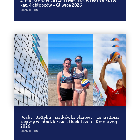
4. miejsce w FINAŁACH MISTRZOSTW POLSKI w
kat. 4 chłopców – Gliwice 2026
2026-07-08
Puchar Bałtyku – siatkówka plażowa – Lena i Zosia
zagrały w młodziczkach i kadetkach – Kołobrzeg
2026
2026-07-08