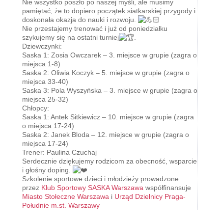
Nie wszystko poszło po naszej myśli, ale musimy
pamiętać, że to dopiero początek siatkarskiej przygody i
doskonała okazja do nauki i rozwoju.
Nie przestajemy trenować i już od poniedziałku
szykujemy się na ostatni turniej
.
Dziewczynki:
Saska 1: Zosia Owczarek – 3. miejsce w grupie (zagra o
miejsca 1-8)
Saska 2: Oliwia Koczyk – 5. miejsce w grupie (zagra o
miejsca 33-40)
Saska 3: Pola Wyszyńska – 3. miejsce w grupie (zagra o
miejsca 25-32)
Chłopcy:
Saska 1: Antek Sitkiewicz – 10. miejsce w grupie (zagra
o miejsca 17-24)
Saska 2: Janek Bloda – 12. miejsce w grupie (zagra o
miejsca 17-24)
Trener: Paulina Czuchaj
Serdecznie dziękujemy rodzicom za obecność, wsparcie
i głośny doping.
Szkolenie sportowe dzieci i młodzieży prowadzone
przez
Klub Sportowy SASKA Warszawa
współfinansuje
Miasto Stołeczne Warszawa
i
Urząd Dzielnicy Praga-
Południe m.st. Warszawy