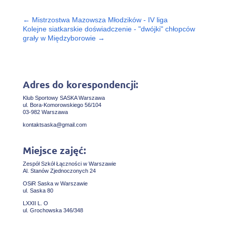
←
Mistrzostwa Mazowsza Młodzików - IV liga
Kolejne siatkarskie doświadczenie - "dwójki" chłopców
grały w Międzyborowie
→
Adres do korespondencji:
Klub Sportowy SASKA Warszawa
ul. Bora-Komorowskiego 56/104
03-982 Warszawa
kontaktsaska@gmail.com
Miejsce zajęć:
Zespół Szkół Łączności w Warszawie
Al. Stanów Zjednoczonych 24
OSiR Saska w Warszawie
ul. Saska 80
LXXII L. O
ul. Grochowska 346/348