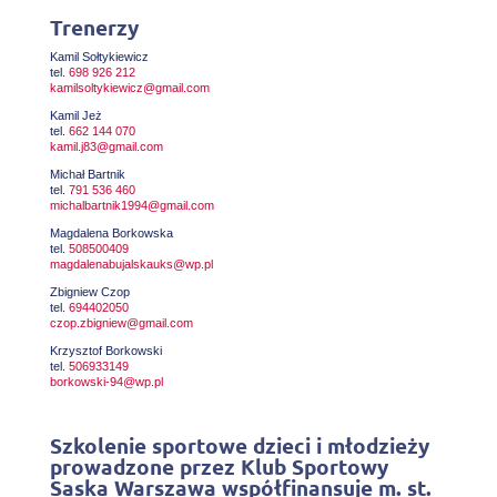
Trenerzy
Kamil Sołtykiewicz
tel.
698 926 212
kamilsoltykiewicz@gmail.com
Kamil Jeż
tel.
662 144 070
kamil.j83@gmail.com
Michał Bartnik
tel.
791 536 460
michalbartnik1994@gmail.com
Magdalena Borkowska
tel.
508500409
magdalenabujalskauks@wp.pl
Zbigniew Czop
tel.
694402050
czop.zbigniew@gmail.com
Krzysztof Borkowski
tel.
506933149
borkowski-94@wp.pl
Szkolenie sportowe dzieci i młodzieży
prowadzone przez Klub Sportowy
Saska Warszawa współfinansuje m. st.