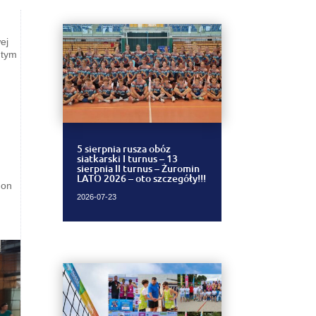
ej
 tym
5 sierpnia rusza obóz
siatkarski I turnus – 13
sierpnia II turnus – Żuromin
LATO 2026 – oto szczegóły!!!
mon
2026-07-23