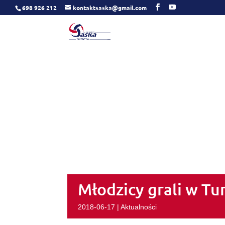
698 926 212
kontaktsaska@gmail.com
Młodzicy grali w Tu
2018-06-17
|
Aktualności