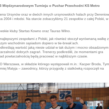
3 Międzynarodowym Turnieju o Puchar Przechodni KS Metro
rena Ursynów oraz w dwóch innych ursynowskich halach przy Dereniow
ika 2004 i młodsi. Na starcie zobaczyliśmy 21 zespołów z całej Polski, w
ewskie kluby Startas Kowno oraz Tauras Wilno.
 najlepszymi zespołami z Polski, jak również stoczył wyrównaną walkę z
aszym wschodnim sąsiadom dopiero w tie-break’ach.
podkreślają wartość jaką niesie udział w tak dużym i mocno obsadzonym
tarzalność dobrych zagrań. Trenerzy podkreślili, że momentami gra
 nad powtarzalnością będą pracować w najbliższym czasie.
RO Warszawa, w składzie którego występowali m.in.: Kacper Broda, Ty
tłomiej Matyja – zawodnicy, którzy przygodę z siatkówką rozpoczęli na