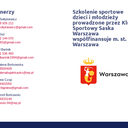
nerzy
Szkolenie sportowe
dzieci i młodzieży
Sołtykiewicz
prowadzone przez Kl
8 926 212
Sportowy Saska
soltykiewicz@gmail.com
Warszawa
 Jeż
współfinansuje m. st.
2 144 070
.j83@gmail.com
Warszawa
 Bartnik
1 536 460
lbartnik1994@gmail.com
lena Borkowska
8500409
lenabujalskauks@wp.pl
iew Czop
4402050
zbigniew@gmail.com
ztof Borkowski
6933149
wski-94@wp.pl