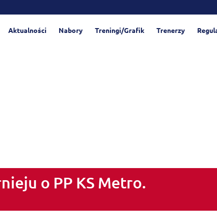
Aktualności
Nabory
Treningi/Grafik
Trenerzy
Regul
rnieju o PP KS Metro.