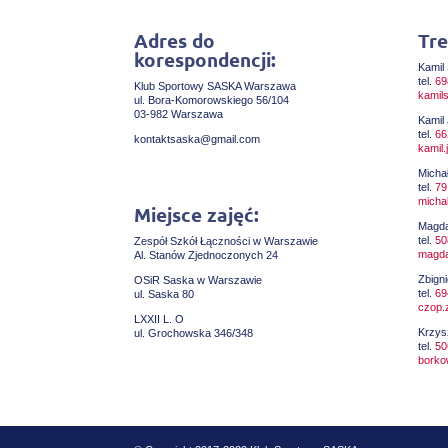
Adres do
Tre
korespondencji:
Kamil 
tel.
69
Klub Sportowy SASKA Warszawa
kamil
ul. Bora-Komorowskiego 56/104
03-982 Warszawa
Kamil
tel.
66
kontaktsaska@gmail.com
kamil
Michał
tel.
79
micha
Miejsce zajęć:
Magda
tel.
50
Zespół Szkół Łączności w Warszawie
magda
Al. Stanów Zjednoczonych 24
Zbign
OSiR Saska w Warszawie
tel.
69
ul. Saska 80
czop.
LXXII L. O
Krzys
ul. Grochowska 346/348
tel.
50
borko