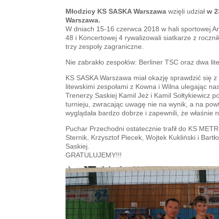
Młodzicy KS SASKA Warszawa
wzięli udział
w 2
Warszawa.
W dniach 15-16 czerwca 2018 w hali sportowej A
48 i Koncertowej 4 rywalizowali siatkarze z roczn
trzy zespoły zagraniczne.
Nie zabrakło zespołów: Berliner TSC oraz dwa lit
KS SASKA Warszawa miał okazję sp
rawdzić się z
litewskimi zespołami z Kowna i Wilna ulegając n
Trenerzy Saskiej Kamil Jeż i Kamil Sołtykiewicz 
turnieju, zwracając uwagę nie na wynik, a na pow
wyglądała bardzo dobrze i zapewnili, że właśnie
Puchar Przechodni ostatecznie trafił do KS MET
Sternik, Krzysztof Piecek, Wojtek Kukliński i Bar
Saskiej.
GRATULUJEMY!!!