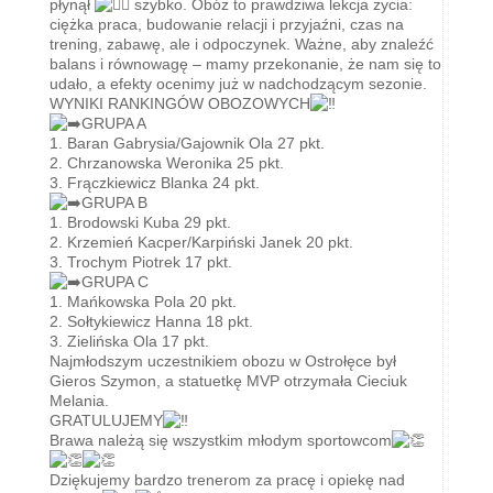
płynął
szybko. Obóz to prawdziwa lekcja życia:
ciężka praca, budowanie relacji i przyjaźni, czas na
trening, zabawę, ale i odpoczynek. Ważne, aby znaleźć
balans i równowagę – mamy przekonanie, że nam się to
udało, a efekty ocenimy już w nadchodzącym sezonie.
WYNIKI RANKINGÓW OBOZOWYCH
GRUPA A
1. Baran Gabrysia/Gajownik Ola 27 pkt.
2. Chrzanowska Weronika 25 pkt.
3. Frączkiewicz Blanka 24 pkt.
GRUPA B
1. Brodowski Kuba 29 pkt.
2. Krzemień Kacper/Karpiński Janek 20 pkt.
3. Trochym Piotrek 17 pkt.
GRUPA C
1. Mańkowska Pola 20 pkt.
2. Sołtykiewicz Hanna 18 pkt.
3. Zielińska Ola 17 pkt.
Najmłodszym uczestnikiem obozu w Ostrołęce był
Gieros Szymon, a statuetkę MVP otrzymała Cieciuk
Melania.
GRATULUJEMY
Brawa należą się wszystkim młodym sportowcom
Dziękujemy bardzo trenerom za pracę i opiekę nad