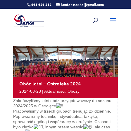
698 926 212
kontaktsaska@gmail.com
Obóz letni – Ostrołęka 2024
2024-08-28
|
Aktualności
,
Obozy
Zakończyliśmy letni obóz przygotowawczy do sezonu
2024/2025 w Ostrołęce
Pracowaliśmy w trzech grupach trenując 2x dziennie.
Poprawialiśmy technikę indywidualną, taktykę,
sprawność ogólną i współpracę w drużynie. Czasami
było ciężko
, innym razem wesoło
, ale czas