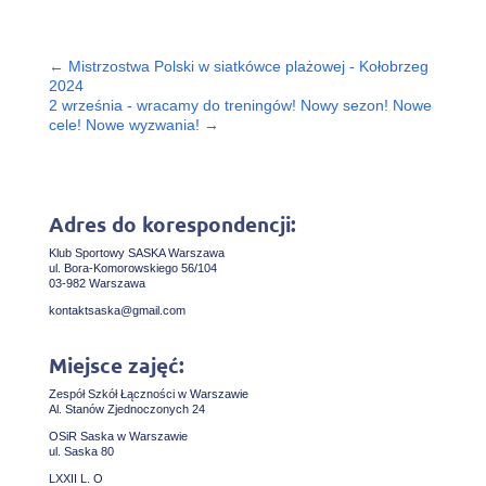
←
Mistrzostwa Polski w siatkówce plażowej - Kołobrzeg
2024
2 września - wracamy do treningów! Nowy sezon! Nowe
cele! Nowe wyzwania!
→
Adres do korespondencji:
Klub Sportowy SASKA Warszawa
ul. Bora-Komorowskiego 56/104
03-982 Warszawa
kontaktsaska@gmail.com
Miejsce zajęć:
Zespół Szkół Łączności w Warszawie
Al. Stanów Zjednoczonych 24
OSiR Saska w Warszawie
ul. Saska 80
LXXII L. O