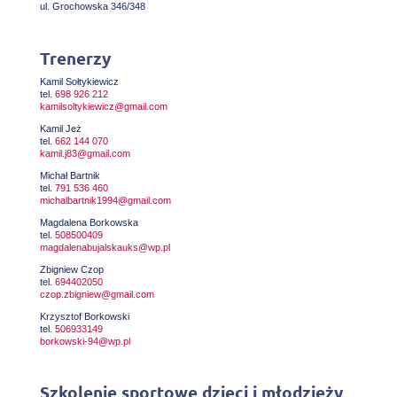
ul. Grochowska 346/348
Trenerzy
Kamil Sołtykiewicz
tel.
698 926 212
kamilsoltykiewicz@gmail.com
Kamil Jeż
tel.
662 144 070
kamil.j83@gmail.com
Michał Bartnik
tel.
791 536 460
michalbartnik1994@gmail.com
Magdalena Borkowska
tel.
508500409
magdalenabujalskauks@wp.pl
Zbigniew Czop
tel.
694402050
czop.zbigniew@gmail.com
Krzysztof Borkowski
tel.
506933149
borkowski-94@wp.pl
Szkolenie sportowe dzieci i młodzieży