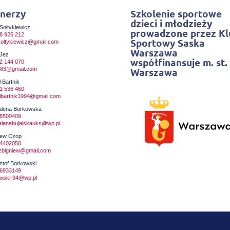
nerzy
Szkolenie sportowe
dzieci i młodzieży
Sołtykiewicz
prowadzone przez Kl
8 926 212
Sportowy Saska
soltykiewicz@gmail.com
Warszawa
 Jeż
współfinansuje m. st.
2 144 070
.j83@gmail.com
Warszawa
 Bartnik
1 536 460
lbartnik1994@gmail.com
lena Borkowska
8500409
lenabujalskauks@wp.pl
iew Czop
4402050
zbigniew@gmail.com
ztof Borkowski
6933149
wski-94@wp.pl