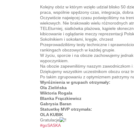
Kolejny obóz w którym wzięło udział blisko 50 
praca, wspólnie spędzony czas, integracja, dobra
Oczywiście najwięcej czasu poświęciliśmy na tren
wiekowych. Nie brakowało wielu różnorodnych atrakc
TELEturniej, siatkówka plażowa, kąpiele słoneczne 
kibicowanie i oglądanie meczy reprezentacji Polsk
Sokolnikiem i sokołami, kręgle, chrzest
Przeprowadziliśmy testy techniczne i sprawnościow
rankingach obozowych w każdej grupie.
W życiu, sporcie i na obozie zachowujemy jedna
wypoczynkiem.
Na obozie zapewniliśmy naszym zawodniczkom i
Dziękujemy wszystkim uczestnikom obozu oraz t
Po takim zgrupowaniu z optymizmem patrzymy na
Wyróżnienia w grupach otrzymały:
Ola Zielińska
Wiktoria Rogala
Blanka Frączkiewicz
Gabrysia Baran
Statuetkę MVP otrzymała:
OLA KUBIK
Gratulacje
#goSASKA