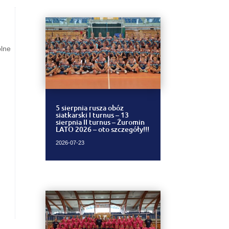
ólne
5 sierpnia rusza obóz
siatkarski I turnus – 13
sierpnia II turnus – Żuromin
LATO 2026 – oto szczegóły!!!
2026-07-23