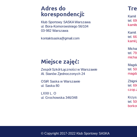
Adres do
Tre
korespondencji:
Kamil 
tel.
69
Klub Sportowy SASKA Warszawa
kamil
ul. Bora-Komorowskiego 56/104
03-982 Warszawa
Kamil
tel.
66
kontaktsaska@gmail.com
kamil
Michał
tel.
79
micha
Miejsce zajęć:
Magda
tel.
50
Zespół Szkół Łączności w Warszawie
magda
Al. Stanów Zjednoczonych 24
Zbign
OSiR Saska w Warszawie
tel.
69
ul. Saska 80
czop.
LXXII L. O
Krzys
ul. Grochowska 346/348
tel.
50
borko
© Copyright 2017-2022 Klub Sportowy SASKA