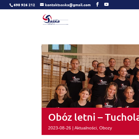
698 926 212
kontaktsaska@gmail.com
Obóz letni – Tuchol
2023-08-26
|
Aktualności
,
Obozy