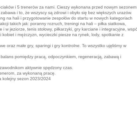
dzieciaków i 5 trenerów za nami. Cieszy wykonana przed nowym sezonem
 zabawa i to, że wszyscy są zdrowi i obyło się bez większych urazów.
ing na hali i przygotowanie zespołów do startu w nowych kategoriach
ji takich jak: poranny rozruch, treningi na hali – piłka siatkowa,
i w jeziorze, tenis stołowy, piłkarzyki, gry karciane i integracyjne, wsp
i kobiet i mężczyzn, wycieczki piesze na rynek, lody, spotkanie z
e oraz małe gry, sparingi i gry kontrolne. To wszystko ujęliśmy w
k balans pomiędzy pracą, odpoczynkiem, regeneracją, zabawą i
 zawodnikom aktywnie spędzony czas.
renerom, za wykonaną pracę.
 kolejny sezon 2023/2024