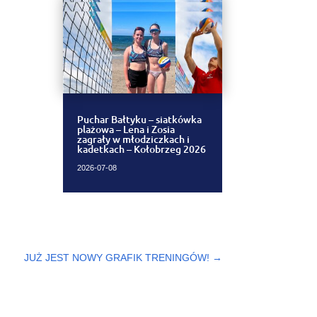
Puchar Bałtyku – siatkówka
plażowa – Lena i Zosia
zagrały w młodziczkach i
kadetkach – Kołobrzeg 2026
2026-07-08
JUŻ JEST NOWY GRAFIK TRENINGÓW!
→