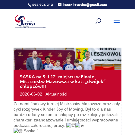
698 926 212
kontaktsaska@gmail.com
SASKA na 9. i 12. miejscu w Finale
Mistrzostw Mazowsza w kat. „dwójek”
chłopców!!!
2026-06-02
|
Aktualności
Za nami finałowy turniej Mistrzostw Mazowsza oraz cały
cykl rozgrywek Kinder Joy of Moving. Był to dla nas
bardzo udany sezon, a chłopcy po raz kolejny pokazali
charakter, zaangażowanie i umiejętności wypracowane
podczas całorocznej pracy.
Saska 1