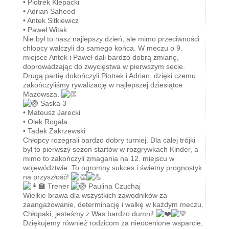
• Piotrek Klepacki
• Adrian Saheed
• Antek Sitkiewicz
• Paweł Witak
Nie był to nasz najlepszy dzień, ale mimo przeciwności
chłopcy walczyli do samego końca. W meczu o 9.
miejsce Antek i Paweł dali bardzo dobrą zmianę,
doprowadzając do zwycięstwa w pierwszym secie.
Drugą partię dokończyli Piotrek i Adrian, dzięki czemu
zakończyliśmy rywalizację w najlepszej dziesiątce
Mazowsza.
Saska 3
• Mateusz Jarecki
• Olek Rogala
• Tadek Zakrzewski
Chłopcy rozegrali bardzo dobry turniej. Dla całej trójki
był to pierwszy sezon startów w rozgrywkach Kinder, a
mimo to zakończyli zmagania na 12. miejscu w
województwie. To ogromny sukces i świetny prognostyk
na przyszłość!
Trener
Paulina Czuchaj
Wielkie brawa dla wszystkich zawodników za
zaangażowanie, determinację i walkę w każdym meczu.
Chłopaki, jesteśmy z Was bardzo dumni!
Dziękujemy również rodzicom za nieocenione wsparcie,