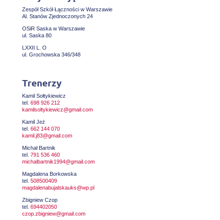
Zespół Szkół Łączności w Warszawie
Al. Stanów Zjednoczonych 24
OSiR Saska w Warszawie
ul. Saska 80
LXXII L. O
ul. Grochowska 346/348
Trenerzy
Kamil Sołtykiewicz
tel.
698 926 212
kamilsoltykiewicz@gmail.com
Kamil Jeż
tel.
662 144 070
kamil.j83@gmail.com
Michał Bartnik
tel.
791 536 460
michalbartnik1994@gmail.com
Magdalena Borkowska
tel.
508500409
magdalenabujalskauks@wp.pl
Zbigniew Czop
tel.
694402050
czop.zbigniew@gmail.com