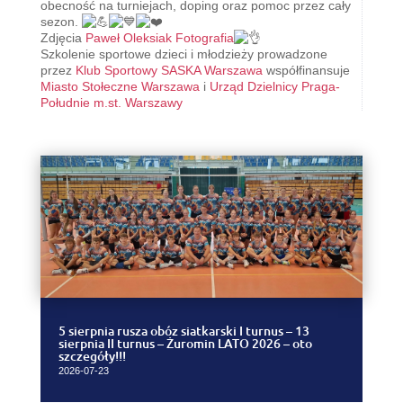
obecność na turniejach, doping oraz pomoc przez cały
sezon.
Zdjęcia
Paweł Oleksiak Fotografia
Szkolenie sportowe dzieci i młodzieży prowadzone
przez
Klub Sportowy SASKA Warszawa
współfinansuje
Miasto Stołeczne Warszawa
i
Urząd Dzielnicy Praga-
Południe m.st. Warszawy
5 sierpnia rusza obóz siatkarski I turnus – 13
sierpnia II turnus – Żuromin LATO 2026 – oto
szczegóły!!!
2026-07-23