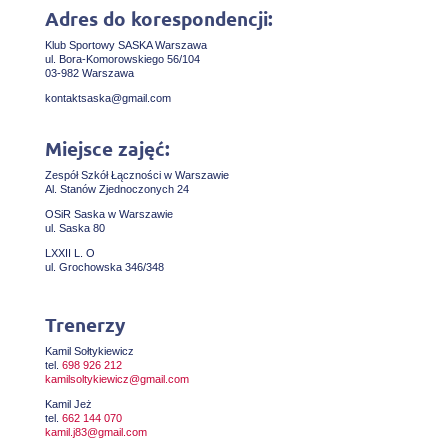
Adres do korespondencji:
Klub Sportowy SASKA Warszawa
ul. Bora-Komorowskiego 56/104
03-982 Warszawa
kontaktsaska@gmail.com
Miejsce zajęć:
Zespół Szkół Łączności w Warszawie
Al. Stanów Zjednoczonych 24
OSiR Saska w Warszawie
ul. Saska 80
LXXII L. O
ul. Grochowska 346/348
Trenerzy
Kamil Sołtykiewicz
tel.
698 926 212
kamilsoltykiewicz@gmail.com
Kamil Jeż
tel.
662 144 070
kamil.j83@gmail.com