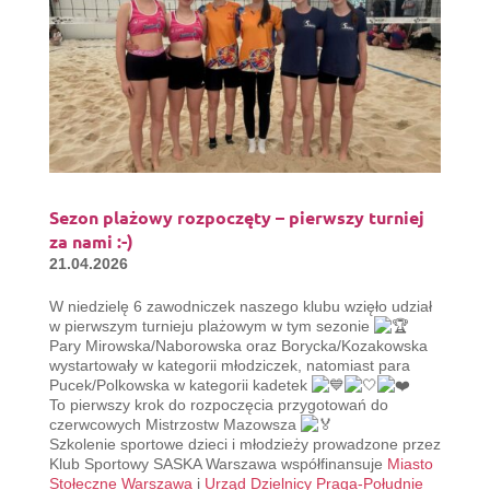
Sezon plażowy rozpoczęty – pierwszy turniej
za nami :-)
21.04.2026
W niedzielę 6 zawodniczek naszego klubu wzięło udział
w pierwszym turnieju plażowym w tym sezonie
Pary Mirowska/Naborowska oraz Borycka/Kozakowska
wystartowały w kategorii młodziczek, natomiast para
Pucek/Polkowska w kategorii kadetek
To pierwszy krok do rozpoczęcia przygotowań do
czerwcowych Mistrzostw Mazowsza
Szkolenie sportowe dzieci i młodzieży prowadzone przez
Klub Sportowy SASKA Warszawa współfinansuje
Miasto
Stołeczne Warszawa
i
Urząd Dzielnicy Praga-Południe