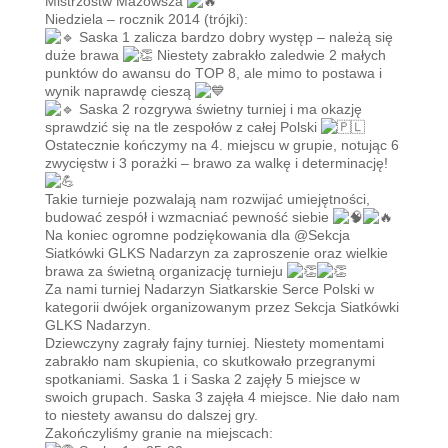
Mistrzostw Mazowsza
Niedziela – rocznik 2014 (trójki):
Saska 1 zalicza bardzo dobry występ – należą się
duże brawa
Niestety zabrakło zaledwie 2 małych
punktów do awansu do TOP 8, ale mimo to postawa i
wynik naprawdę cieszą
Saska 2 rozgrywa świetny turniej i ma okazję
sprawdzić się na tle zespołów z całej Polski
Ostatecznie kończymy na 4. miejscu w grupie, notując 6
zwycięstw i 3 porażki – brawo za walkę i determinację!
Takie turnieje pozwalają nam rozwijać umiejętności,
budować zespół i wzmacniać pewność siebie
Na koniec ogromne podziękowania dla @Sekcja
Siatkówki GLKS Nadarzyn za zaproszenie oraz wielkie
brawa za świetną organizację turnieju
Za nami turniej Nadarzyn Siatkarskie Serce Polski w
kategorii dwójek organizowanym przez Sekcja Siatkówki
GLKS Nadarzyn.
Dziewczyny zagrały fajny turniej. Niestety momentami
zabrakło nam skupienia, co skutkowało przegranymi
spotkaniami. Saska 1 i Saska 2 zajęły 5 miejsce w
swoich grupach. Saska 3 zajęła 4 miejsce. Nie dało nam
to niestety awansu do dalszej gry.
Zakończyliśmy granie na miejscach: