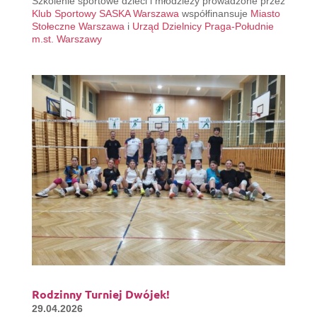
Szkolenie sportowe dzieci i młodzieży prowadzone przez
Klub Sportowy SASKA Warszawa
współfinansuje
Miasto
Stołeczne Warszawa
i
Urząd Dzielnicy Praga-Południe
m.st. Warszawy
Rodzinny Turniej Dwójek!
29.04.2026