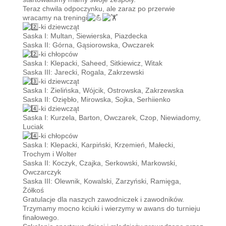
Teraz chwila odpoczynku, ale zaraz po przerwie
wracamy na treningi
-ki dziewcząt
Saska I: Multan, Siewierska, Piazdecka
Saska II: Górna, Gąsiorowska, Owczarek
-ki chłopców
Saska I: Klepacki, Saheed, Sitkiewicz, Witak
Saska III: Jarecki, Rogala, Zakrzewski
-ki dziewcząt
Saska I: Zielińska, Wójcik, Ostrowska, Zakrzewska
Saska II: Oziębło, Mirowska, Sojka, Serhiienko
-ki dziewcząt
Saska I: Kurzela, Barton, Owczarek, Czop, Niewiadomy,
Luciak
-ki chłopców
Saska I: Klepacki, Karpiński, Krzemień, Małecki,
Trochym i Wolter
Saska II: Koczyk, Czajka, Serkowski, Markowski,
Owczarczyk
Saska III: Olewnik, Kowalski, Zarzyński, Ramięga,
Żółkoś
Gratulacje dla naszych zawodniczek i zawodników.
Trzymamy mocno kciuki i wierzymy w awans do turnieju
finałowego.