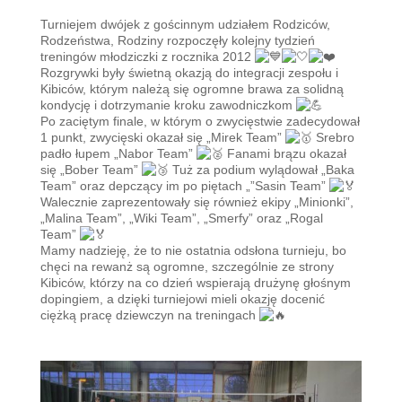
Turniejem dwójek z gościnnym udziałem Rodziców,
Rodzeństwa, Rodziny rozpoczęły kolejny tydzień
treningów młodziczki z rocznika 2012
Rozgrywki były świetną okazją do integracji zespołu i
Kibiców, którym należą się ogromne brawa za solidną
kondycję i dotrzymanie kroku zawodniczkom
Po zaciętym finale, w którym o zwycięstwie zadecydował
1 punkt, zwycięski okazał się „Mirek Team”
Srebro
padło łupem „Nabor Team”
Fanami brązu okazał
się „Bober Team”
Tuż za podium wylądował „Baka
Team” oraz depczący im po piętach „”Sasin Team”
Walecznie zaprezentowały się również ekipy „Minionki”,
„Malina Team”, „Wiki Team”, „Smerfy” oraz „Rogal
Team”
Mamy nadzieję, że to nie ostatnia odsłona turnieju, bo
chęci na rewanż są ogromne, szczególnie ze strony
Kibiców, którzy na co dzień wspierają drużynę głośnym
dopingiem, a dzięki turniejowi mieli okazję docenić
ciężką pracę dziewczyn na treningach