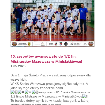
10. zespołów awansowało do 1/2 fin.
Mistrzostw Mazowsza w Minisiatkówce!
1.05.2026
Dziś 1 maja Święto Pracy – zasłużony odpoczynek dla
wszystkich.
W KS Saska Warszawa pracujemy ciężko cały rok. A
jakie są tego efekty zobaczcie sami.
zespołów z KS Saska Warszawa w
1/2 finale Mistrzostw Mazowsza w Minisiatkówce
To bardzo dobry wynik bo w każdej kategorii, w której
startowaliśmy mamy swoje zespoły.