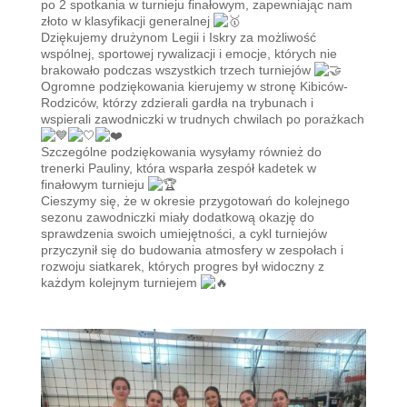
po 2 spotkania w turnieju finałowym, zapewniając nam
złoto w klasyfikacji generalnej
Dziękujemy drużynom Legii i Iskry za możliwość
wspólnej, sportowej rywalizacji i emocje, których nie
brakowało podczas wszystkich trzech turniejów
Ogromne podziękowania kierujemy w stronę Kibiców-
Rodziców, którzy zdzierali gardła na trybunach i
wspierali zawodniczki w trudnych chwilach po porażkach
Szczególne podziękowania wysyłamy również do
trenerki Pauliny, która wsparła zespół kadetek w
finałowym turnieju
Cieszymy się, że w okresie przygotowań do kolejnego
sezonu zawodniczki miały dodatkową okazję do
sprawdzenia swoich umiejętności, a cykl turniejów
przyczynił się do budowania atmosfery w zespołach i
rozwoju siatkarek, których progres był widoczny z
każdym kolejnym turniejem