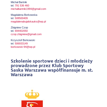
Michał Bartnik
tel.
791 536 460
michalbartnik1994@gmail.com
Magdalena Borkowska
tel.
508500409
magdalenabujalskauks@wp.pl
Zbigniew Czop
tel.
694402050
czop.zbigniew@gmail.com
Krzysztof Borkowski
tel.
506933149
borkowski-94@wp.pl
Szkolenie sportowe dzieci i młodzieży
prowadzone przez Klub Sportowy
Saska Warszawa współfinansuje m. st.
Warszawa