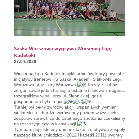
Saska Warszawa wygrywa Wiosenną Ligę
Kadetek!
27.04.2026
Wiosenna Liga Kadetek to cykl turniejów, który powstał z
inicjatywy trenerów KS Saska, Akademii Siatkówki Legii
Warszawa oraz Iskry Warszawa
Każdy z klubów
zorganizował jeden turniej, a ostatnie finałowe zmagania
rozegraliśmy w hali przy ul. Siennickiej, gdzie
gospodarzem była Legia
Turniej był pełny zwrotów akcji i wspaniałych wymian
siatkarskich – bardzo wyrównany poziom wszystkich
zespołów sprawił, że do ostatniego spotkania czekaliśmy
na rozstrzygnięcia w klasyfikacji
Tym bardziej jesteśmy dumni z faktu, że obydwa zespoły
naszego klubu (młodziczki 2012 i kadetki 2011) wygrały