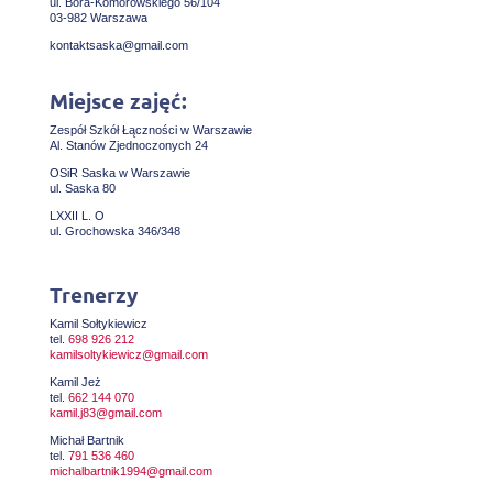
ul. Bora-Komorowskiego 56/104
03-982 Warszawa
kontaktsaska@gmail.com
Miejsce zajęć:
Zespół Szkół Łączności w Warszawie
Al. Stanów Zjednoczonych 24
OSiR Saska w Warszawie
ul. Saska 80
LXXII L. O
ul. Grochowska 346/348
Trenerzy
Kamil Sołtykiewicz
tel.
698 926 212
kamilsoltykiewicz@gmail.com
Kamil Jeż
tel.
662 144 070
kamil.j83@gmail.com
Michał Bartnik
tel.
791 536 460
michalbartnik1994@gmail.com