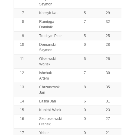
Szymon
7
Koczyk Iwo
5
29
35
8
Ramięga
7
32
34
Dominik
9
Trochym Piotr
5
25
30
10
Domański
6
28
33
Szymon
11
Olszewski
6
26
32
Wojtek
12
Ishchuk
7
30
26
Artem
13
Chrzanowski
8
35
30
Jan
14
Laska Jan
6
31
30
15
Kubicki Witek
0
23
31
16
Skoroszewski
0
27
26
Franek
17
Yehor
0
21
26