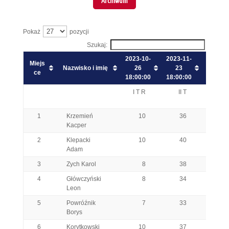
Pokaż
pozycji
Szukaj:
2023-10-
2023-11-
2024-0
Miejs
Nazwisko i imię
26
23
11
ce
18:00:00
18:00:00
18:00:
I T R
II T
III T
1
Krzemień
10
36
40
Kacper
2
Klepacki
10
40
38
Adam
3
Zych Karol
8
38
37
4
Główczyński
8
34
30
Leon
5
Powróźnik
7
33
30
Borys
6
Korytkowski
10
37
36