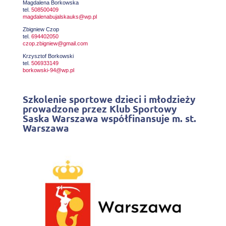
Magdalena Borkowska
tel.
508500409
magdalenabujalskauks@wp.pl
Zbigniew Czop
tel.
694402050
czop.zbigniew@gmail.com
Krzysztof Borkowski
tel.
506933149
borkowski-94@wp.pl
Szkolenie sportowe dzieci i młodzieży
prowadzone przez Klub Sportowy
Saska Warszawa współfinansuje m. st.
Warszawa