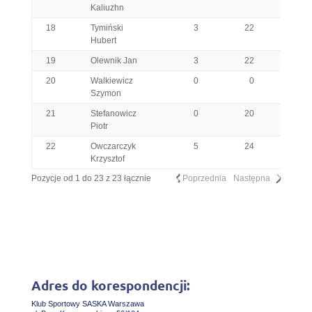
Kaliuzhn
18
Tymiński
3
22
28
Hubert
19
Olewnik Jan
3
22
21
20
Walkiewicz
0
0
29
Szymon
21
Stefanowicz
0
20
15
Piotr
22
Owczarczyk
5
24
21
Krzysztof
Pozycje od 1 do 23 z 23 łącznie
Poprzednia
Następna
Adres do korespondencji:
Klub Sportowy SASKA Warszawa